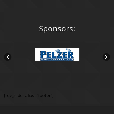
Sponsors:
[rev_slider alias="footer"]