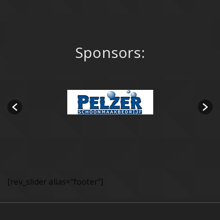
Sponsors:
[rev_slider alias="footer"]