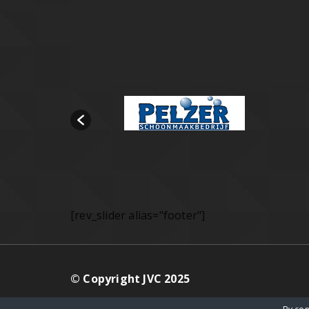
[rev_slider alias="footer"]
© Copyright JVC 2025