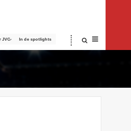
r JVC
In de spotlights