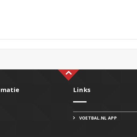
rmatie
Links
VOETBAL.NL APP