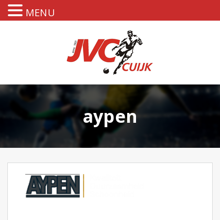
MENU
aypen