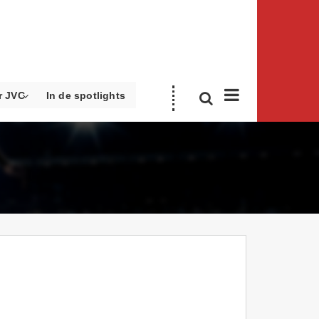
r JVC
In de spotlights