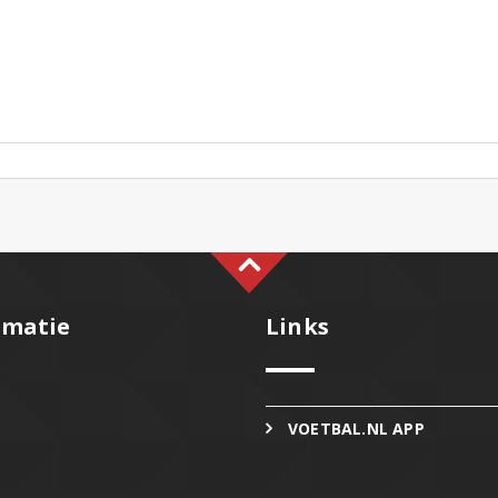
rmatie
Links
VOETBAL.NL APP