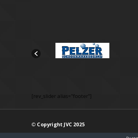
[rev_slider alias="footer"]
© Copyright JVC 2025