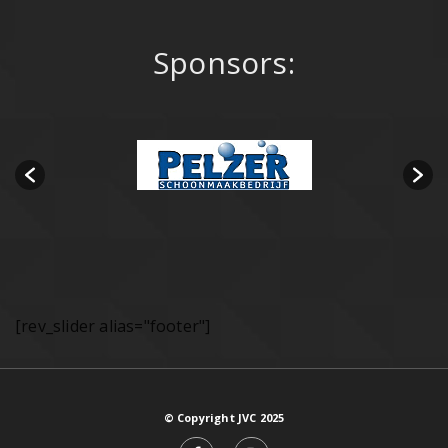
Sponsors:
[rev_slider alias="footer"]
© Copyright JVC 2025