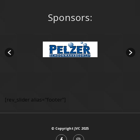
Sponsors:
[rev_slider alias="footer"]
© Copyright JVC 2025