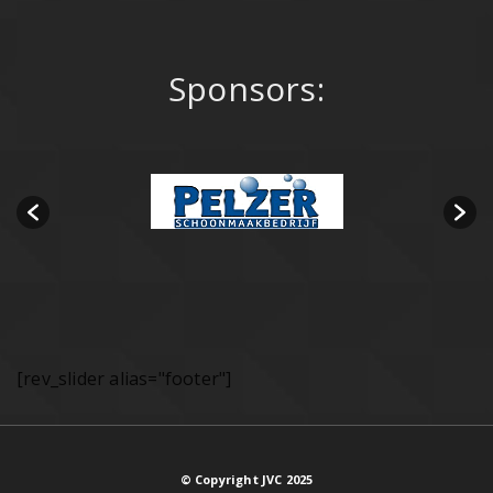
Sponsors:
[rev_slider alias="footer"]
© Copyright JVC 2025