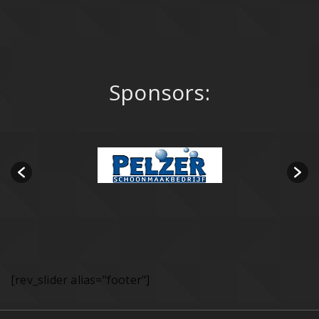
Sponsors:
[rev_slider alias="footer"]