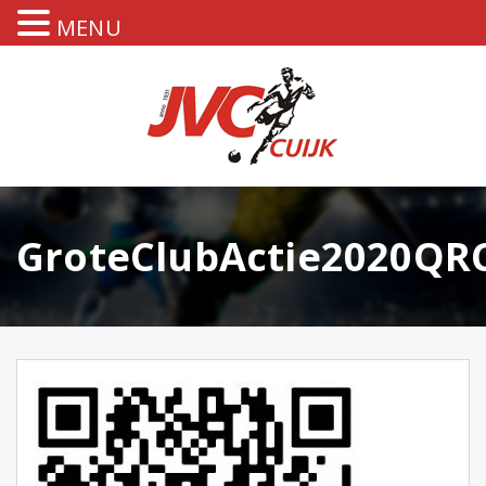
MENU
GroteClubActie2020QR