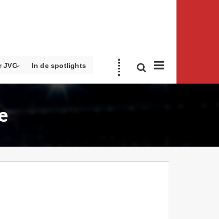
r JVC
In de spotlights
e