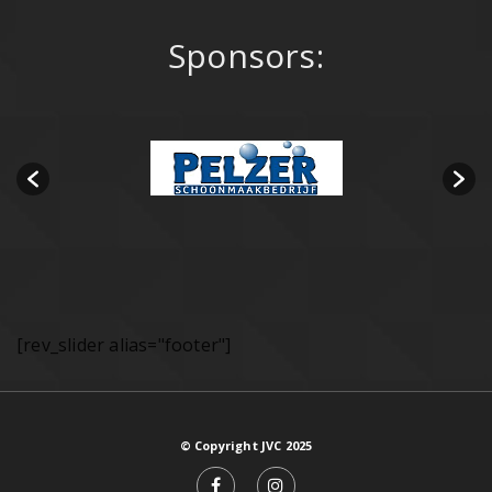
Sponsors:
[rev_slider alias="footer"]
© Copyright JVC 2025