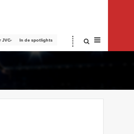
r JVC
In de spotlights