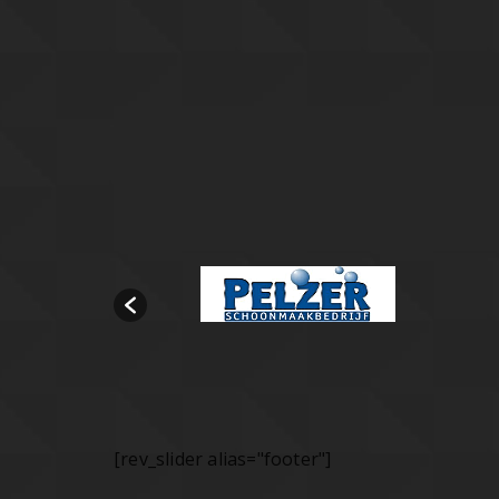
[rev_slider alias="footer"]