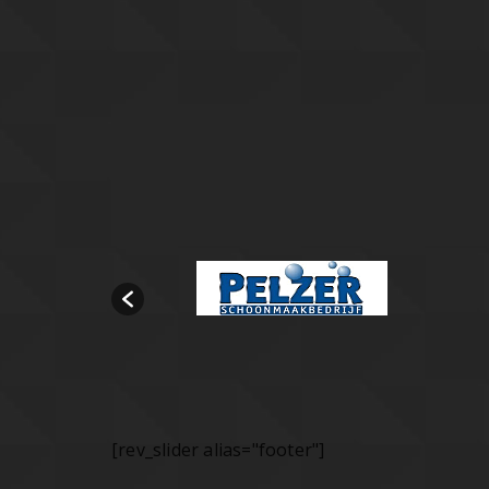
[rev_slider alias="footer"]