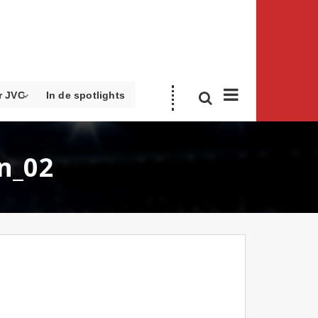
r JVC
In de spotlights
n_02