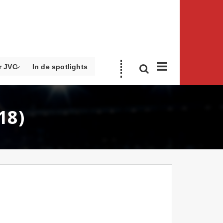
r JVC
In de spotlights
18)