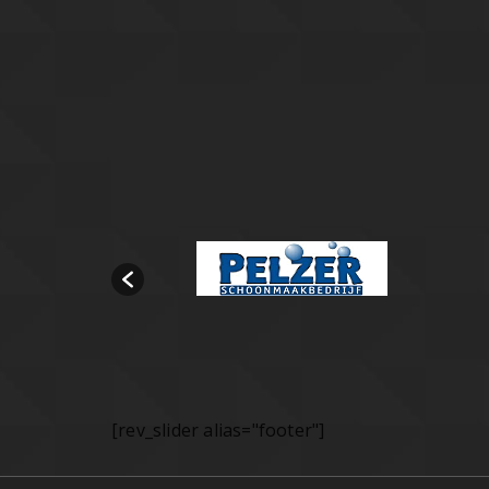
[rev_slider alias="footer"]