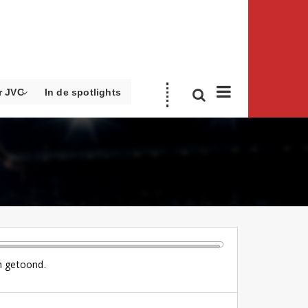
r JVC
In de spotlights
h getoond.