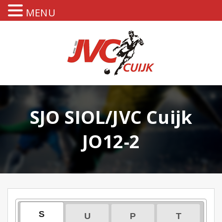
MENU
SJO SIOL/JVC Cuijk
JO12-2
S
U
P
T