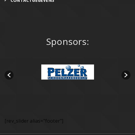
CONTACTGEGEVENS
Sponsors:
[rev_slider alias="footer"]