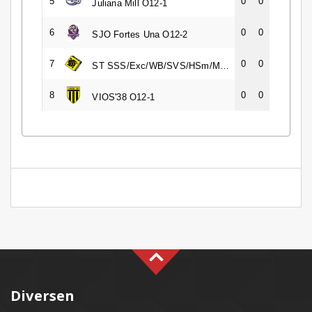
5
0
0
Juliana Mill O12-1
6
0
0
SJO Fortes Una O12-2
7
0
0
ST SSS/Exc/WB/SVS/HSm/Mer O12-1JM
8
0
0
VIOS'38 O12-1
Diversen