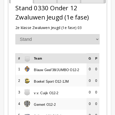
Stand 0330 Onder 12
Zwaluwen Jeugd (1e fase)
2e klasse Zwaluwen Jeugd (1e fase) 03
#
Team
G
P
1
0
0
Blauw Geel'38/JUMBO O12-2
2
0
0
Boekel Sport O12-1JM
3
0
0
v.v. Cuijk O12-2
4
0
0
Gemert O12-2