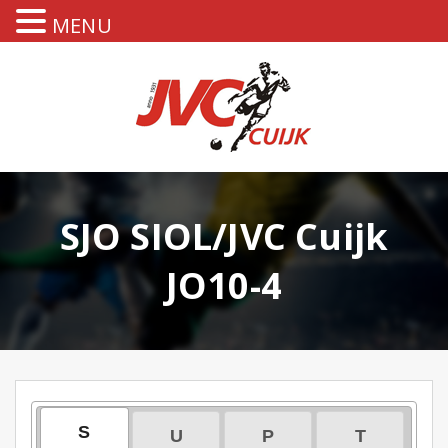
MENU
SJO SIOL/JVC Cuijk
JO10-4
S
U
P
T