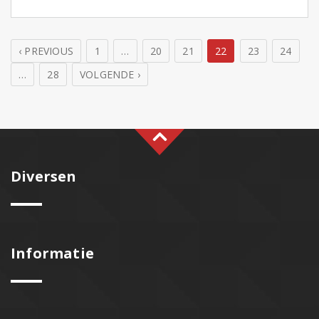
ouders naar Haps voor de laatste wedstrijdjes van dit
seizoen. […]
‹ PREVIOUS
1
…
20
21
22
23
24
…
28
VOLGENDE ›
Diversen
Informatie