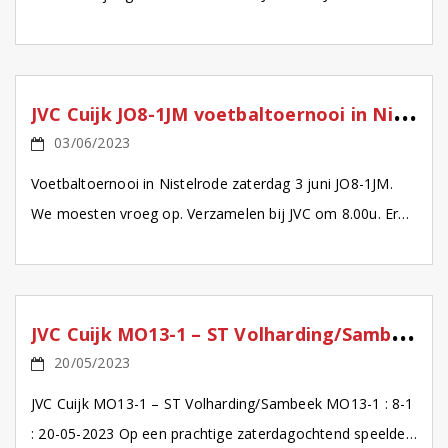
Om 7.45u verzamelden we ons […]
J
VC Cuijk JO8-1JM voetbaltoernooi in Nistelrode
03/06/2023
Voetbaltoernooi in Nistelrode zaterdag 3 juni JO8-1JM.
We moesten vroeg op. Verzamelen bij JVC om 8.00u. Er
waren twee jongens te laat, maar gelukkig wilde […]
J
VC Cuijk MO13-1 – ST Volharding/Sambeek MO13-1
20/05/2023
JVC Cuijk MO13-1 – ST Volharding/Sambeek MO13-1 : 8-1
: 20-05-2023 Op een prachtige zaterdagochtend speelden