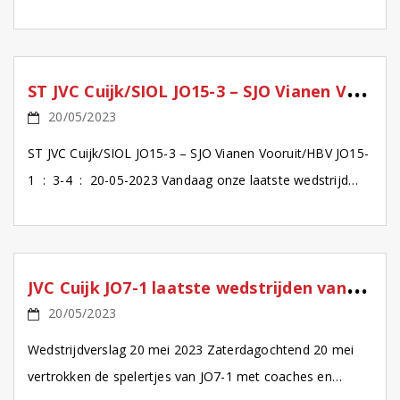
GEFELICITEERD SPELERS EN STAF Filmfragment-1
Filmfragment-2
S
T JVC Cuijk/SIOL JO15-3 – SJO Vianen Vooruit/HBV JO15-1
20/05/2023
ST JVC Cuijk/SIOL JO15-3 – SJO Vianen Vooruit/HBV JO15-
1 : 3-4 : 20-05-2023 Vandaag onze laatste wedstrijd
van het seizoen tegen SJO Vianen Vooruit/HBV. Eerst […]
J
VC Cuijk JO7-1 laatste wedstrijden van 2022-2023
20/05/2023
Wedstrijdverslag 20 mei 2023 Zaterdagochtend 20 mei
vertrokken de spelertjes van JO7-1 met coaches en