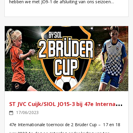
hebben we met JO9-1 de afsluiting van ons seizoen
gehad. De hele competitie hebben we met z’n allen […]
S
T JVC Cuijk/SIOL JO15-3 bij 47e Internationale toernooi de 2 Brüder Cup
17/06/2023
47e Internationale toernooi de 2 Brüder Cup – 17 en 18