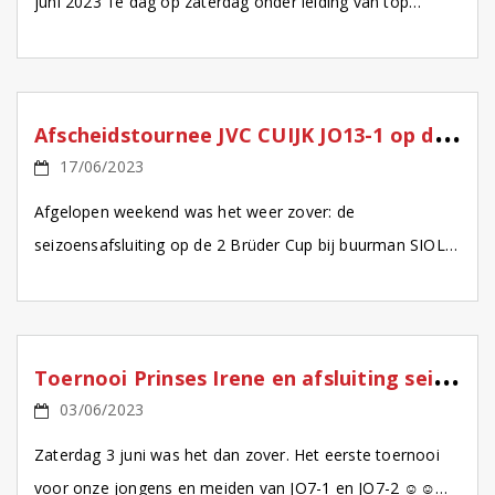
juni 2023 1e dag op zaterdag onder leiding van top
trainer Fabian ondersteund door […]
A
fscheidstournee JVC CUIJK JO13-1 op de 2 Brüder Cup
17/06/2023
Afgelopen weekend was het weer zover: de
seizoensafsluiting op de 2 Brüder Cup bij buurman SIOL.
Tevens de laatste loodjes van een superteam dat heel
[…]
T
oernooi Prinses Irene en afsluiting seizoen met voetbal City JVC Cuijk JO7
03/06/2023
Zaterdag 3 juni was het dan zover. Het eerste toernooi
voor onze jongens en meiden van JO7-1 en JO7-2 ☺☺